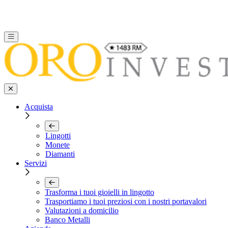
Acquista
Lingotti
Monete
Diamanti
Servizi
Trasforma i tuoi gioielli in lingotto
Trasportiamo i tuoi preziosi con i nostri portavalori
Valutazioni a domicilio
Banco Metalli