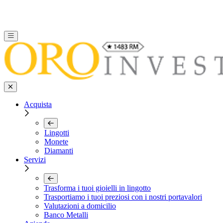
Acquista
Lingotti
Monete
Diamanti
Servizi
Trasforma i tuoi gioielli in lingotto
Trasportiamo i tuoi preziosi con i nostri portavalori
Valutazioni a domicilio
Banco Metalli