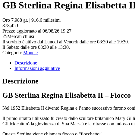
GB Sterlina Regina Elisabetta I
Oro 7,988 gr.
|
916,6 millesimi
878,45
€
Prezzo aggiornato al 06/08/26 19:27
Mercati chiusi
Il servizio è attivo dal Lunedì al Venerdì dalle ore 08:30 alle 19:30.
Il Sabato dalle ore 08:30 alle 13:30.
Categoria:
Monete
Descrizione
Informazioni aggiuntive
Descrizione
GB Sterlina Regina Elisabetta II – Fiocco
Nel 1952 Elisabetta II diventò Regina e l’anno successivo furono coniat
Il primo ritratto utilizzato fu creato dallo scultore britannico Mary Gill
Gillick catturò la giovinezza di Sua Maestà e la ritrasse con indosso u
Questa Sterlina viene chiamata fiocco o “fiocchetto”.