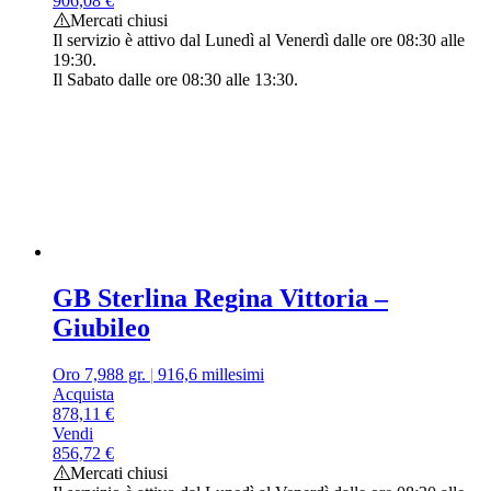
906,08
€
Mercati chiusi
Il servizio è attivo dal Lunedì al Venerdì dalle ore 08:30 alle
19:30.
Il Sabato dalle ore 08:30 alle 13:30.
GB Sterlina Regina Vittoria –
Giubileo
Oro 7,988 gr.
|
916,6 millesimi
Acquista
878,11
€
Vendi
856,72
€
Mercati chiusi