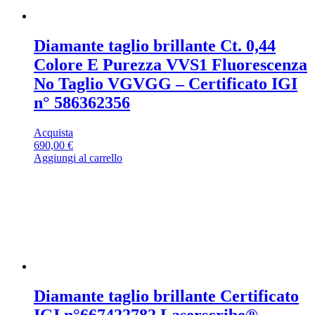
Diamante taglio brillante Ct. 0,44
Colore E Purezza VVS1 Fluorescenza
No Taglio VGVGG – Certificato IGI
n° 586362356
Acquista
690,00
€
Aggiungi al carrello
Diamante taglio brillante Certificato
IGI n°667422782 Laserscribe®-