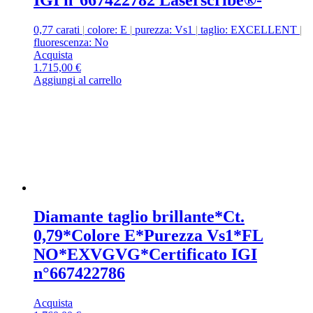
0,77 carati
|
colore: E
|
purezza: Vs1
|
taglio: EXCELLENT
|
fluorescenza: No
Acquista
1.715,00
€
Aggiungi al carrello
Diamante taglio brillante*Ct.
0,79*Colore E*Purezza Vs1*FL
NO*EXVGVG*Certificato IGI
n°667422786
Acquista