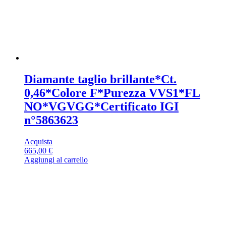
Diamante taglio brillante*Ct.
0,46*Colore F*Purezza VVS1*FL
NO*VGVGG*Certificato IGI
n°5863623
Acquista
665,00
€
Aggiungi al carrello