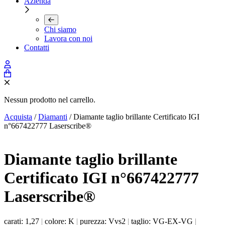
Azienda
Chi siamo
Lavora con noi
Contatti
Nessun prodotto nel carrello.
Acquista
/
Diamanti
/ Diamante taglio brillante Certificato IGI
n°667422777 Laserscribe®
Diamante taglio brillante
Certificato IGI n°667422777
Laserscribe®
carati: 1,27
|
colore: K
|
purezza: Vvs2
|
taglio: VG-EX-VG
|