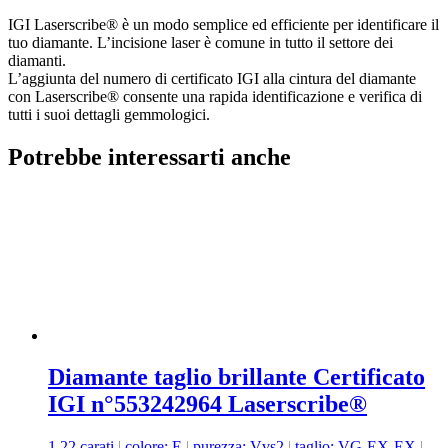
IGI Laserscribe® è un modo semplice ed efficiente per identificare il
tuo diamante. L’incisione laser è comune in tutto il settore dei
diamanti.
L’aggiunta del numero di certificato IGI alla cintura del diamante
con Laserscribe® consente una rapida identificazione e verifica di
tutti i suoi dettagli gemmologici.
Potrebbe interessarti anche
Diamante taglio brillante Certificato
IGI n°553242964 Laserscribe®
1,22 carati
|
colore: E
|
purezza: Vvs2
|
taglio: VG-EX-EX
|